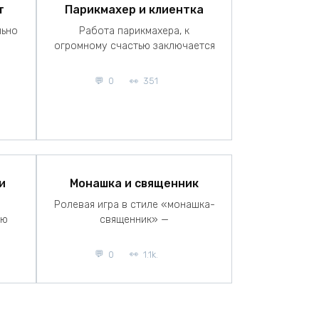
т
Парикмахер и клиентка
льно
Работа парикмахера, к
огромному счастью заключается
0
351
и
Монашка и священник
Ролевая игра в стиле «монашка-
ую
священник» —
0
1.1k.