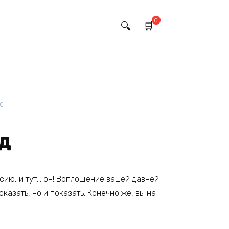
0
20
д
рсию, и тут… он! Воплощение вашей давней
казать, но и показать. Конечно же, вы на