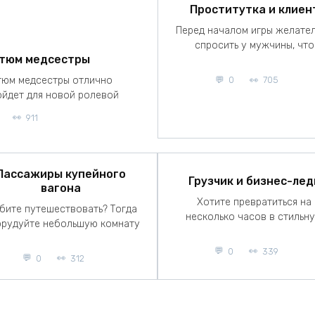
Проститутка и клиен
Перед началом игры желате
спросить у мужчины, что
тюм медсестры
тюм медсестры отлично
0
705
йдет для новой ролевой
911
Пассажиры купейного
Грузчик и бизнес-лед
вагона
Хотите превратиться на
бите путешествовать? Тогда
несколько часов в стильн
рудуйте небольшую комнату
0
339
0
312