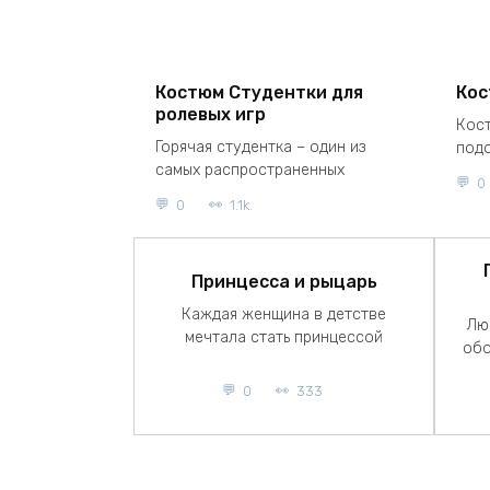
Костюм Студентки для
Кос
ролевых игр
Кос
Горячая студентка – один из
подо
самых распространенных
0
0
1.1k.
Принцесса и рыцарь
Каждая женщина в детстве
Лю
мечтала стать принцессой
обо
0
333