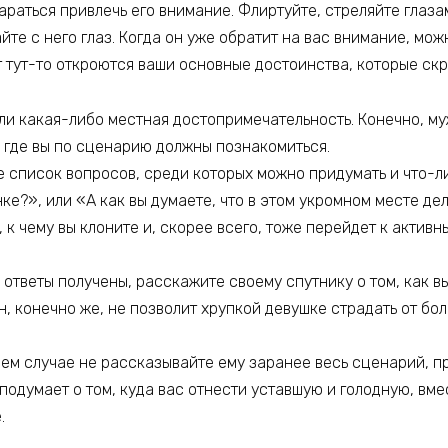
араться привлечь его внимание. Флиртуйте, стреляйте глаз
айте с него глаз. Когда он уже обратит на вас внимание, мож
т тут-то откроются ваши основные достоинства, которые ск
или какая-либо местная достопримечательность. Конечно, м
, где вы по сценарию должны познакомиться.
е список вопросов, среди которых можно придумать и что-л
ке?», или «А как вы думаете, что в этом укромном месте д
, к чему вы клоните и, скорее всего, тоже перейдет к активн
 ответы получены, расскажите своему спутнику о том, как вы
он, конечно же, не позволит хрупкой девушке страдать от бол
коем случае не рассказывайте ему заранее весь сценарий, п
подумает о том, куда вас отнести уставшую и голодную, вм
.