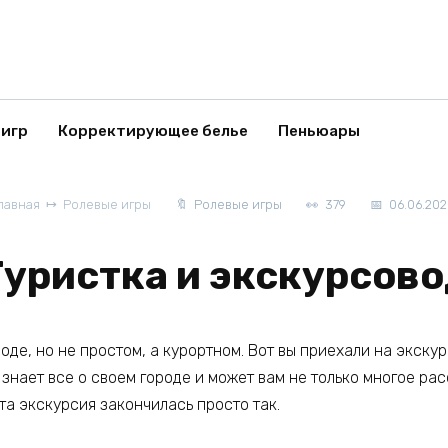
 игр
Корректирующее белье
Пеньюары
лавная
Ролевые игры
Ролевые игры
379
06.06.20
Туристка и экскурсово
оде, но не простом, а курортном. Вот вы приехали на экску
знает все о своем городе и может вам не только многое расс
эта экскурсия закончилась просто так.