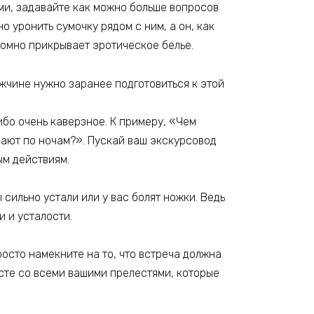
ами, задавайте как можно больше вопросов
но уронить сумочку рядом с ним, а он, как
ромно прикрывает эротическое белье.
ужчине нужно заранее подготовиться к этой
ибо очень каверзное. К примеру, «Чем
елают по ночам?». Пускай ваш экскурсовод
ым действиям.
 сильно устали или у вас болят ножки. Ведь
и и усталости.
росто намекните на то, что встреча должна
есте со всеми вашими прелестями, которые